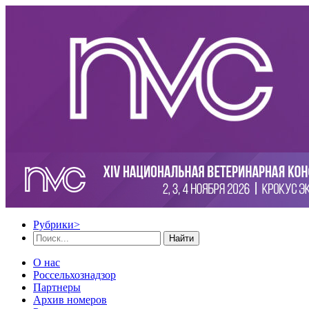
Рубрики
>
Найти
О нас
Россельхознадзор
Партнеры
Архив номеров