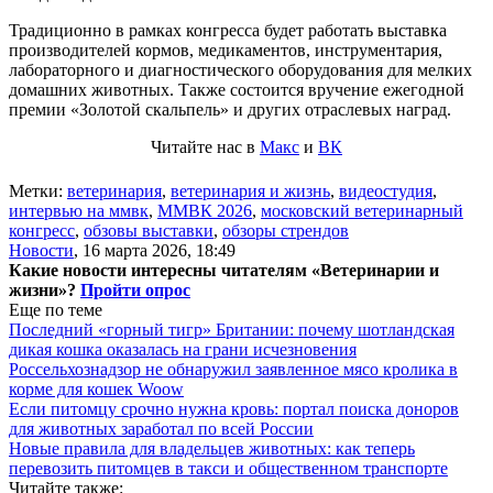
Традиционно в рамках конгресса будет работать выставка
производителей кормов, медикаментов, инструментария,
лабораторного и диагностического оборудования для мелких
домашних животных. Также состоится вручение ежегодной
премии «Золотой скальпель» и других отраслевых наград.
Читайте нас в
Макс
и
ВК
Метки:
ветеринария
,
ветеринария и жизнь
,
видеостудия
,
интервью на ммвк
,
ММВК 2026
,
московский ветеринарный
конгресс
,
обзовы выставки
,
обзоры стрендов
Новости
,
16 марта 2026, 18:49
Какие новости интересны читателям «Ветеринарии и
жизни»?
Пройти опрос
Еще по теме
Последний «горный тигр» Британии: почему шотландская
дикая кошка оказалась на грани исчезновения
Россельхознадзор не обнаружил заявленное мясо кролика в
корме для кошек Woow
Если питомцу срочно нужна кровь: портал поиска доноров
для животных заработал по всей России
Новые правила для владельцев животных: как теперь
перевозить питомцев в такси и общественном транспорте
Читайте также: