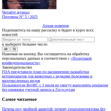
Читайте журнал
Питомцы N° 5 / 2025
Архив номеров
Подпишитесь на нашу рассылку и будьте в курсе всех
новостей
и выберите большее число
48
76
Нажимая на кнопку, Вы соглашаетесь на обработку
персональных данных в соответствии с
«Политикой
конфиденциальности»
Законодательство
FDA представило план по расширению разработки
ветпрепаратов для животных с редкими болезнями и
малочисленных видов
Пользователи ВетИС с 1 июля не смогут выполнять операции
без привязки учетной записи к Госуслугам
Самое читаемое
Печень под двойной защитой: почему гепатопротекторы без