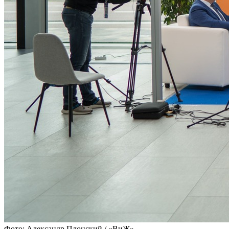
Фото: Александр Плонский / «ВиЖ»