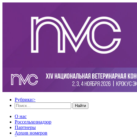
Рубрики
>
Найти
О нас
Россельхознадзор
Партнеры
Архив номеров