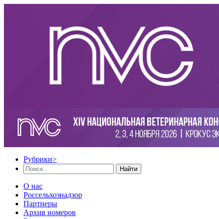
Рубрики
>
Найти
О нас
Россельхознадзор
Партнеры
Архив номеров