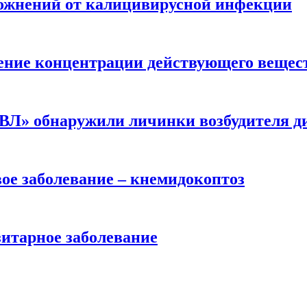
ложнений от калицивирусной инфекции
ение концентрации действующего вещес
» обнаружили личинки возбудителя дик
ое заболевание – кнемидокоптоз
зитарное заболевание