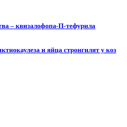
тва – квизалофопа-П-тефурила
тиокаулеза и яйца стронгилят у коз