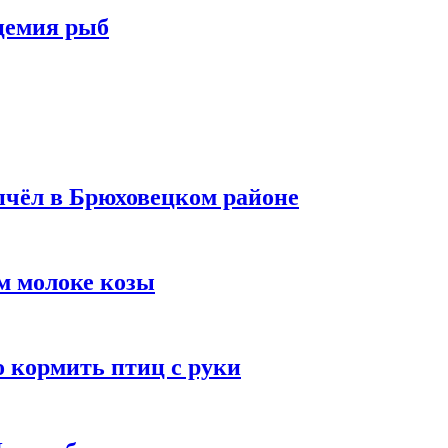
цемия рыб
пчёл в Брюховецком районе
м молоке козы
о кормить птиц с руки