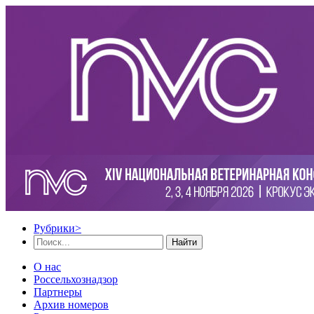
Рубрики
>
Найти
О нас
Россельхознадзор
Партнеры
Архив номеров