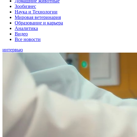
Домашние животные
Зообизнес
Наука и Технологии
Мировая ветеринария
Образование и карьера
Аналитика
Видео
Все новости
интервью