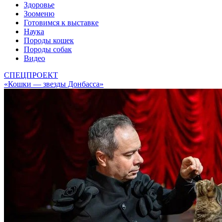
Здоровье
Зооменю
Готовимся к выставке
Наука
Породы кошек
Породы собак
Видео
СПЕЦПРОЕКТ
«Кошки — звезды Донбасса»