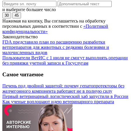
и выберите большее число
30
45
Нажимая на кнопку, Вы соглашаетесь на обработку
персональных данных в соответствии с
«Политикой
конфиденциальности»
Законодательство
FDA представило план по расширению разработки
ветпрепаратов для животных с редкими болезнями и
малочисленных видов
Пользователи ВетИС с 1 июля не смогут выполнять операции
без привязки учетной записи к Госуслугам
Самое читаемое
Печень под двойной защитой: почему гепатопротекторы без
желчегонного компонента работают не в полную силу
Первый ветеринарный логистический хаб запустили в России
Как ученые воплощают идею ветеринарного препарата