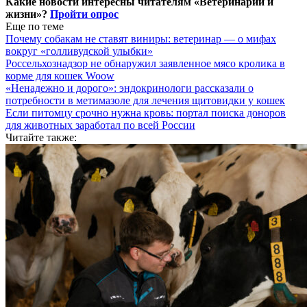
Какие новости интересны читателям «Ветеринарии и
жизни»?
Пройти опрос
Еще по теме
Почему собакам не ставят виниры: ветеринар — о мифах
вокруг «голливудской улыбки»
Россельхознадзор не обнаружил заявленное мясо кролика в
корме для кошек Woow
«Ненадежно и дорого»: эндокринологи рассказали о
потребности в метимазоле для лечения щитовидки у кошек
Если питомцу срочно нужна кровь: портал поиска доноров
для животных заработал по всей России
Читайте также: