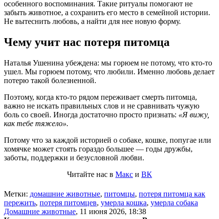
особенного воспоминания. Такие ритуалы помогают не
забыть животное, а сохранить его место в семейной истории.
Не вытеснить любовь, а найти для нее новую форму.
Чему учит нас потеря питомца
Наталья Ушенина убеждена: мы горюем не потому, что кто-то
ушел. Мы горюем потому, что любили. Именно любовь делает
потерю такой болезненной.
Поэтому, когда кто-то рядом переживает смерть питомца,
важно не искать правильных слов и не сравнивать чужую
боль со своей. Иногда достаточно просто признать:
«Я вижу,
как тебе тяжело».
Потому что за каждой историей о собаке, кошке, попугае или
хомячке может стоять гораздо большее — годы дружбы,
заботы, поддержки и безусловной любви.
Читайте нас в
Макс
и
ВК
Метки:
домашние животные
,
питомцы
,
потеря питомца как
пережить
,
потеря питомцев
,
умерла кошка
,
умерла собака
Домашние животные
,
11 июня 2026, 18:38