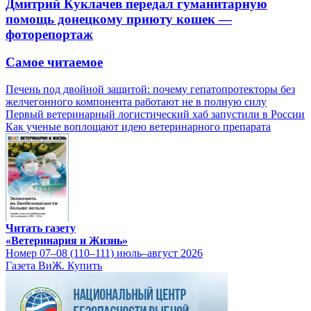
Дмитрий Куклачев передал гуманитарную
помощь донецкому приюту кошек —
фоторепортаж
Самое читаемое
Печень под двойной защитой: почему гепатопротекторы без
желчегонного компонента работают не в полную силу
Первый ветеринарный логистический хаб запустили в России
Как ученые воплощают идею ветеринарного препарата
Читать газету
«Ветеринария и Жизнь»
Номер 07–08 (110–111) июль–август 2026
Газета ВиЖ. Купить