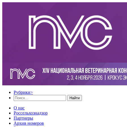
Рубрики
>
Найти
О нас
Россельхознадзор
Партнеры
Архив номеров