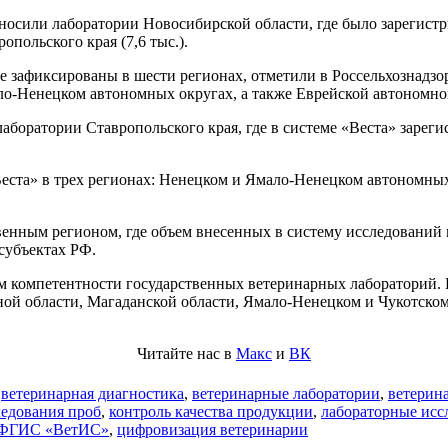
носили лаборатории Новосибирской области, где было зарегистрир
ропольского края (7,6 тыс.).
 зафиксированы в шести регионах, отметили в Россельхознадзор
ло-Ненецком автономных округах, а также Еврейской автономно
боратории Ставропольского края, где в системе «Веста» зарегис
Веста» в трех регионах: Ненецком и Ямало-Ненецком автономных
венным регионом, где объем внесенных в систему исследований в
субъектах РФ.
м компетентности государственных ветеринарных лабораторий. 
ной области, Магаданской области, Ямало-Ненецком и Чукотско
Читайте нас в
Макс
и
ВК
,
ветеринарная диагностика
,
ветеринарные лаборатории
,
ветерин
ледования проб
,
контроль качества продукции
,
лабораторные исс
ФГИС «ВетИС»
,
цифровизация ветеринарии