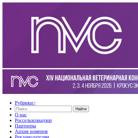
Рубрики
>
Найти
О нас
Россельхознадзор
Партнеры
Архив номеров
Рекламодателям