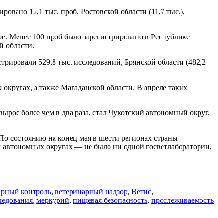
овано 12,1 тыс. проб, Ростовской области (11,7 тыс.),
е. Менее 100 проб было зарегистрировано в Республике
й области.
трировали 529,8 тыс. исследований, Брянской области (482,2
 округах, а также Магаданской области. В апреле таких
ырос более чем в два раза, стал Чукотский автономный округ.
По состоянию на конец мая в шести регионах страны —
м автономных округах — не было ни одной госветлаборатории,
арный контроль
,
ветеринарный надзор
,
Ветис
,
ледования
,
меркурий
,
пищевая безопасность
,
прослеживаемость