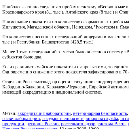
Наиболее активно сведения о пробах в систему «Веста» в мае в
Краснодарского края (8,1 тыс.), Алтайского края (8 тыс.) и Став
Наименьшие показатели по количеству оформленных проб в мае
Ингушетия, Магаданской области, Ненецком, Чукотском и Яма
По количеству внесенных исследований лидерами в мае стали ла
тыс.) и Республики Башкортостан (428,5 тыс.)
Менее 1 тыс. исследований за месяц было внесено в систему «
субъектов было два.
Если сравнивать майские показатели с апрельскими, то единст
Одновременно снижение этого показателя зафиксировано в 70 
Отдельно Россельхознадзор оценил ситуацию с подтверждение
Кабардино-Балкарии, Карачаево-Черкесии, Еврейской автоном
имеющей аккредитацию в национальной системе.
Метки:
аккредитация лабораторий
,
ветеринарная безопасность
госветлаборатории
,
государственная ветеринарная служба
,
исс
продукции
,
регионы России
,
россельхознадзор
,
система Веста
,
Новости Россельхознадзора
,
13 июня 2026, 10:00