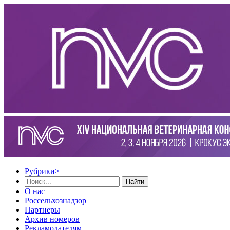
Рубрики
>
Найти
О нас
Россельхознадзор
Партнеры
Архив номеров
Рекламодателям