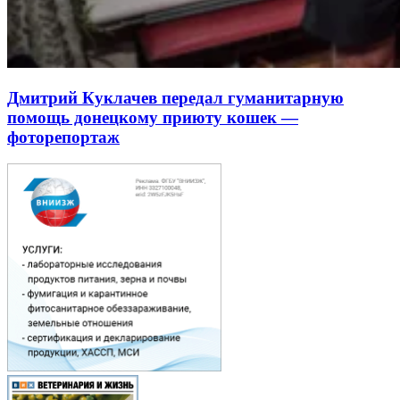
Дмитрий Куклачев передал гуманитарную
помощь донецкому приюту кошек —
фоторепортаж