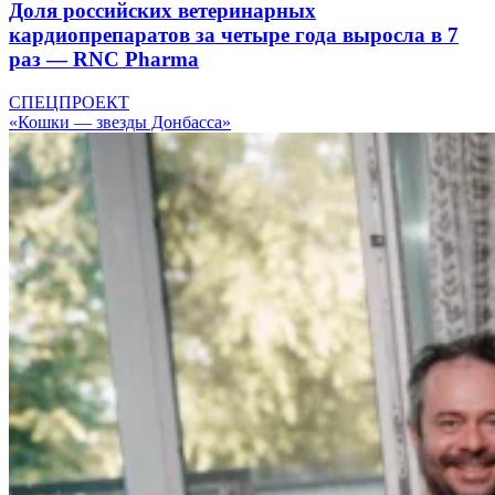
Доля российских ветеринарных
кардиопрепаратов за четыре года выросла в 7
раз — RNC Pharma
СПЕЦПРОЕКТ
«Кошки — звезды Донбасса»