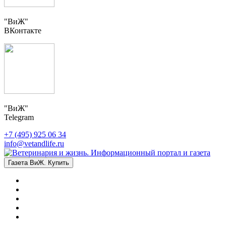
"ВиЖ"
ВКонтакте
"ВиЖ"
Telegram
+7 (495) 925 06 34
info@vetandlife.ru
Газета ВиЖ. Купить