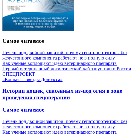
Самое читаемое
Печень под двойной защитой: почему гепатопротекторы без
желчегонного компонента работают не в полную силу
Как ученые воплощают идею ветеринарного препарата
Первый ветеринарный логистический хаб запустили в России
СПЕЦПРОЕКТ
«Кошки — звезды Донбасса»
Истории кошек, спасенных из-под огня в зоне
проведения спецоперации
Самое читаемое
Печень под двойной защитой: почему гепатопротекторы без
желчегонного компонента работают не в полную силу
Как ученые воплощают идею ветеринарного препарата