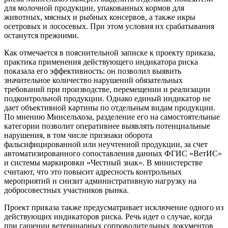
для молочной продукции, упакованных кормов для
животных, мясных и рыбных консервов, а также икры
осетровых и лососевых. При этом условия их срабатывания
останутся прежними.
Как отмечается в пояснительной записке к проекту приказа,
практика применения действующего индикатора риска
показала его эффективность: он позволил выявить
значительное количество нарушений обязательных
требований при производстве, перемещении и реализации
подконтрольной продукции. Однако единый индикатор не
дает объективной картины по отдельным видам продукции.
По мнению Минсельхоза, разделение его на самостоятельные
категории позволит оперативнее выявлять потенциальные
нарушения, в том числе признаки оборота
фальсифицированной или неучтенной продукции, за счет
автоматизированного сопоставления данных ФГИС «ВетИС»
и системы маркировки «Честный знак». В министерстве
считают, что это повысит адресность контрольных
мероприятий и снизит административную нагрузку на
добросовестных участников рынка.
Проект приказа также предусматривает исключение одного из
действующих индикаторов риска. Речь идет о случае, когда
при гашении ветеринарных сопроводительных документов