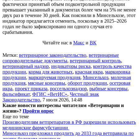
фактически принятый объем подконтрольной продукции
превышает указанный в документах более чем на 5% не менее
двух раз в течение 30 дней. Как пояснили в Минсельхозе, этот
индикатор предлагается отменить, поскольку в 2025–2026
годах не было зафиксировано ни одного случая его
срабатывания.
Читайте нас в
Макс
и
ВК
Метки:
ветеринарное законодательство
,
ветеринарные
сопроводительные документы
,
ветеринарный контроль
,
ветеринарный надзор
,
индикаторы риска
,
контроль качества
продукции
,
корма для животных
,
красная икра
,
маркировка
продукции
,
маркируемая продукция
,
Минсельхоз
,
молочная
продукция
,
мясные консервы
,
оборот продукции
,
осетровая
икра
,
проект приказа
,
россельхознадзор
,
рыбные консервы
,
фальсификат
,
ФГИС «ВетИС»
,
Честный знак
Законодательство
,
7 июля 2026, 14:48
Какие новости интересны читателям «Ветеринарии и
жизни»?
Пройти опрос
Еще по теме
Производителям ветпрепаратов в РФ разрешили использовать
медицинские фармсубстанции
Минсельхоз предложил продлить до 2033 года ветправила по
десяти болезням животных