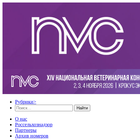
Рубрики
>
Найти
О нас
Россельхознадзор
Партнеры
Архив номеров