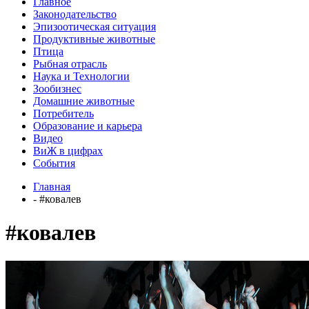
Главное
Законодательство
Эпизоотическая ситуация
Продуктивные животные
Птица
Рыбная отрасль
Наука и Технологии
Зообизнес
Домашние животные
Потребитель
Образование и карьера
Видео
ВиЖ в цифрах
События
Главная
- #ковалев
#ковалев