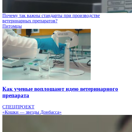
Почему так важны стандарты при производстве
ветеринарных препаратов?
Питомцы
Как ученые воплощают идею ветеринарного
препарата
СПЕЦПРОЕКТ
«Кошки — звезды Донбасса»