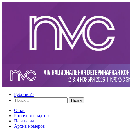
Рубрики
>
Найти
О нас
Россельхознадзор
Партнеры
Архив номеров