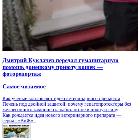
Дмитрий Куклачев передал гуманитарную
помощь донецкому приюту кошек —
фоторепортаж
Самое читаемое
Как ученые воплощают идею ветеринарного препарата
Печень под двойной защитой: почему гепатопротекторы без
желчегонного компонента работают не в полную силу
Как рождается идея нового ветеринарного препарата —
сериал «ВиЖ»