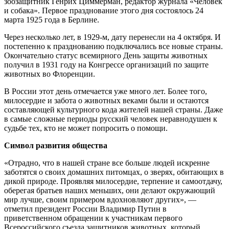
зоозащитник Генрих Циммерман, редактор журнала «Человек
и собака». Первое празднование этого дня состоялось 24
марта 1925 года в Берлине.
Через несколько лет, в 1929-м, дату перенесли на 4 октября. И
постепенно к празднованию подключались все новые страны.
Окончательно статус всемирного День защиты животных
получил в 1931 году на Конгрессе организаций по защите
животных во Флоренции.
В России этот день отмечается уже много лет. Более того,
милосердие и забота о животных веками были и остаются
составляющей культурного кода жителей нашей страны. Даже
в самые сложные периоды русский человек неравнодушен к
судьбе тех, кто не может попросить о помощи.
Символ развития общества
«Отрадно, что в нашей стране все больше людей искренне
заботятся о своих домашних питомцах, о зверях, обитающих в
дикой природе. Проявляя милосердие, терпение и самоотдачу,
оберегая братьев наших меньших, они делают окружающий
мир лучше, своим примером вдохновляют других», —
отметил президент России Владимир Путин в
приветственном обращении к участникам первого
Всероссийского съезда защитников животных, который