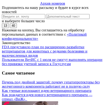
Архив номеров
Подпишитесь на нашу рассылку и будьте в курсе всех
новостей
и выберите большее число
13
40
Нажимая на кнопку, Вы соглашаетесь на обработку
персональных данных в соответствии с
«Политикой
конфиденциальности»
Законодательство
FDA представило план по расширению разработки
ветпрепаратов для животных с редкими болезнями и
малочисленных видов
Пользователи ВетИС с 1 июля не смогут выполнять операции
без привязки учетной записи к Госуслугам
Самое читаемое
Печень под двойной защитой: почему гепатопротекторы без
желчегонного компонента работают не в полную силу
Как ученые воплощают идею ветеринарного препарата
Как рождается идея нового ветеринарного препарата —
сериал «ВиЖ»