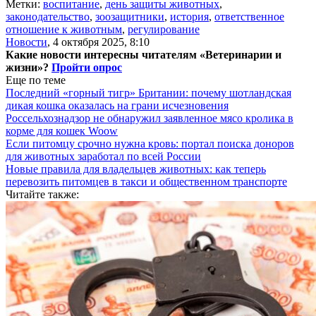
Метки:
воспитание
,
день защиты животных
,
законодательство
,
зоозащитники
,
история
,
ответственное
отношение к животным
,
регулирование
Новости
,
4 октября 2025, 8:10
Какие новости интересны читателям «Ветеринарии и
жизни»?
Пройти опрос
Еще по теме
Последний «горный тигр» Британии: почему шотландская
дикая кошка оказалась на грани исчезновения
Россельхознадзор не обнаружил заявленное мясо кролика в
корме для кошек Woow
Если питомцу срочно нужна кровь: портал поиска доноров
для животных заработал по всей России
Новые правила для владельцев животных: как теперь
перевозить питомцев в такси и общественном транспорте
Читайте также: