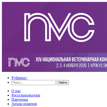
Рубрики
>
Найти
О нас
Россельхознадзор
Партнеры
Архив номеров