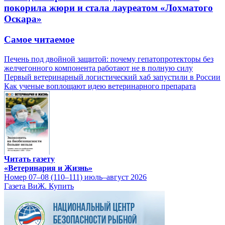
покорила жюри и стала лауреатом «Лохматого
Оскара»
Самое читаемое
Печень под двойной защитой: почему гепатопротекторы без
желчегонного компонента работают не в полную силу
Первый ветеринарный логистический хаб запустили в России
Как ученые воплощают идею ветеринарного препарата
Читать газету
«Ветеринария и Жизнь»
Номер 07–08 (110–111) июль–август 2026
Газета ВиЖ. Купить