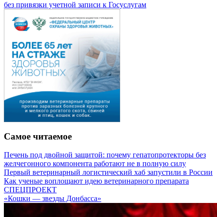
без привязки учетной записи к Госуслугам
Самое читаемое
Печень под двойной защитой: почему гепатопротекторы без
желчегонного компонента работают не в полную силу
Первый ветеринарный логистический хаб запустили в России
Как ученые воплощают идею ветеринарного препарата
СПЕЦПРОЕКТ
«Кошки — звезды Донбасса»