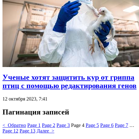
Ученые хотят защитить кур от гриппа
птиц с помощью редактирования генов
12 октября 2023, 7:41
Пагинация записей
< Обратно
Page
1
Page
2
Page
3
Page
4
Page
5
Page
6
Page
7
…
Page
12
Page
13
Далее >