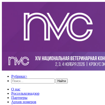
Рубрики
>
Найти
О нас
Россельхознадзор
Партнеры
Архив номеров