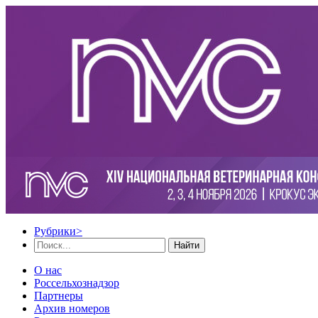
Рубрики
>
Найти
О нас
Россельхознадзор
Партнеры
Архив номеров