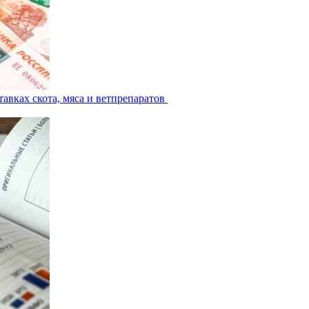
авках скота, мяса и ветпрепаратов