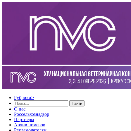
Рубрики
>
Найти
О нас
Россельхознадзор
Партнеры
Архив номеров
Рекламодателям