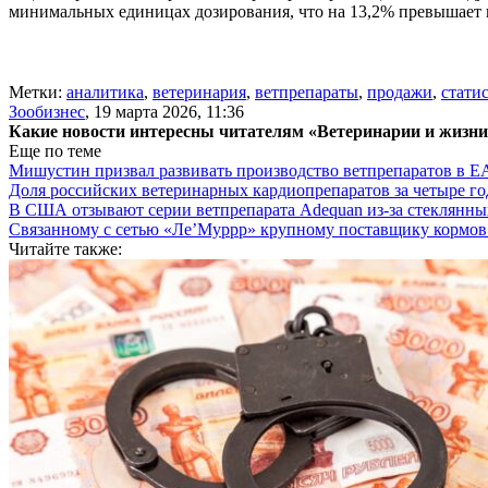
минимальных единицах дозирования, что на 13,2% превышает п
Метки:
аналитика
,
ветеринария
,
ветпрепараты
,
продажи
,
стати
Зообизнес
,
19 марта 2026, 11:36
Какие новости интересны читателям «Ветеринарии и жизн
Еще по теме
Мишустин призвал развивать производство ветпрепаратов в 
Доля российских ветеринарных кардиопрепаратов за четыре го
В США отзывают серии ветпрепарата Adequan из-за стеклянны
Связанному с сетью «Ле’Муррр» крупному поставщику кормов
Читайте также: