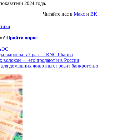
оказатели 2024 года.
Читайте нас в
Макс
и
ВК
стика
и»?
Пройти опрос
ЕАЭС
да выросла в 7 раз — RNC Pharma
х волокон — его продают и в России
 для домашних животных грозит банкротство