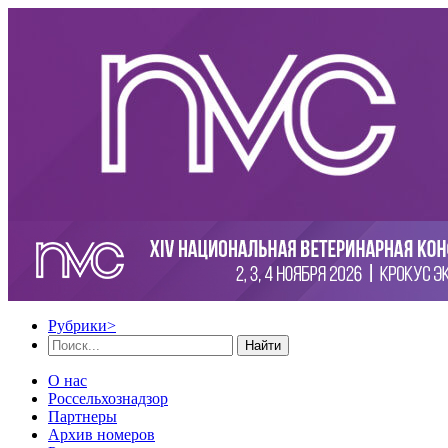
Рубрики
>
Найти
О нас
Россельхознадзор
Партнеры
Архив номеров