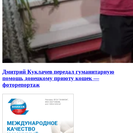
Дмитрий Куклачев передал гуманитарную
помощь донецкому приюту кошек —
фоторепортаж