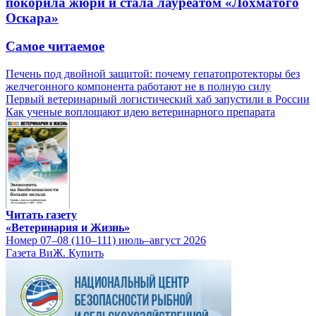
покорила жюри и стала лауреатом «Лохматого
Оскара»
Самое читаемое
Печень под двойной защитой: почему гепатопротекторы без
желчегонного компонента работают не в полную силу
Первый ветеринарный логистический хаб запустили в России
Как ученые воплощают идею ветеринарного препарата
Читать газету
«Ветеринария и Жизнь»
Номер 07–08 (110–111) июль–август 2026
Газета ВиЖ. Купить