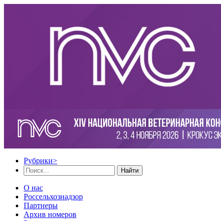
Рубрики
>
Найти
О нас
Россельхознадзор
Партнеры
Архив номеров