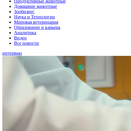
Продуктивные животные
Домашние животные
Зообизнес
Наука и Технологии
Мировая ветеринария
Образование и карьера
Аналитика
Видео
Все новости
интервью