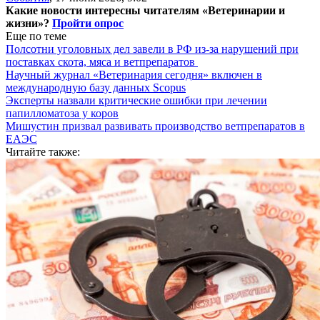
Какие новости интересны читателям «Ветеринарии и
жизни»?
Пройти опрос
Еще по теме
Полсотни уголовных дел завели в РФ из-за нарушений при
поставках скота, мяса и ветпрепаратов
Научный журнал «Ветеринария сегодня» включен в
международную базу данных Scopus
Эксперты назвали критические ошибки при лечении
папилломатоза у коров
Мишустин призвал развивать производство ветпрепаратов в
ЕАЭС
Читайте также: