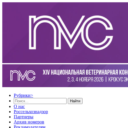
Рубрики
>
Найти
О нас
Россельхознадзор
Партнеры
Архив номеров
Рекламодателям