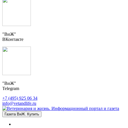
"ВиЖ"
ВКонтакте
"ВиЖ"
Telegram
+7 (495) 925 06 34
info@vetandlife.ru
Газета ВиЖ. Купить