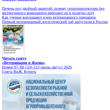
Печень под двойной защитой: почему гепатопротекторы без
желчегонного компонента работают не в полную силу
Как ученые воплощают идею ветеринарного препарата
Первый ветеринарный логистический хаб запустили в России
Читать газету
«Ветеринария и Жизнь»
Номер 07–08 (110–111) июль–август 2026
Газета ВиЖ. Купить