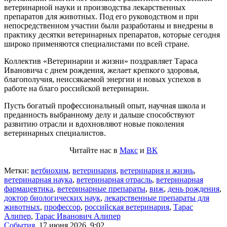
ветеринарной науки и производства лекарственных
препаратов для животных. Под его руководством и при
непосредственном участии были разработаны и внедрены в
практику десятки ветеринарных препаратов, которые сегодня
широко применяются специалистами по всей стране.
Коллектив «Ветеринарии и жизни» поздравляет Тараса
Ивановича с днем рождения, желает крепкого здоровья,
благополучия, неиссякаемой энергии и новых успехов в
работе на благо российской ветеринарии.
Пусть богатый профессиональный опыт, научная школа и
преданность выбранному делу и дальше способствуют
развитию отрасли и вдохновляют новые поколения
ветеринарных специалистов.
Читайте нас в
Макс
и
ВК
Метки:
ветбиохим
,
ветеринария
,
ветеринария и жизнь
,
ветеринарная наука
,
ветеринарная отрасль
,
ветеринарная
фармацевтика
,
ветеринарные препараты
,
виж
,
день рождения
,
доктор биологических наук
,
лекарственные препараты для
животных
,
профессор
,
российская ветеринария
,
Тарас
Алипер
,
Тарас Иванович Алипер
События
,
17 июня 2026, 9:02