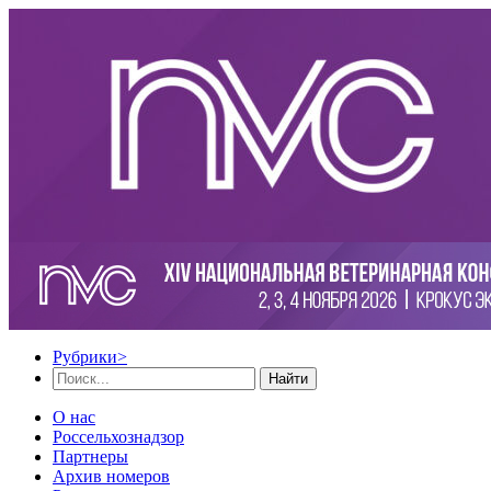
Рубрики
>
Найти
О нас
Россельхознадзор
Партнеры
Архив номеров