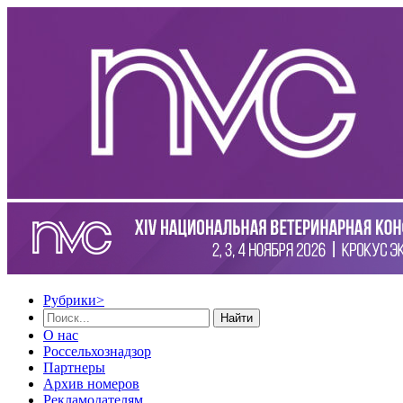
Рубрики
>
Найти
О нас
Россельхознадзор
Партнеры
Архив номеров
Рекламодателям