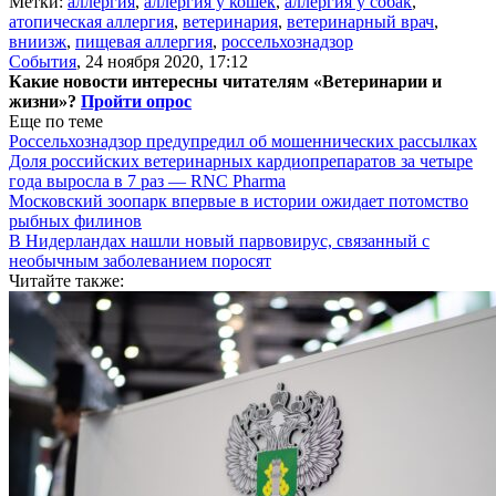
Метки:
аллергия
,
аллергия у кошек
,
аллергия у собак
,
атопическая аллергия
,
ветеринария
,
ветеринарный врач
,
вниизж
,
пищевая аллергия
,
россельхознадзор
События
,
24 ноября 2020, 17:12
Какие новости интересны читателям «Ветеринарии и
жизни»?
Пройти опрос
Еще по теме
Россельхознадзор предупредил об мошеннических рассылках
Доля российских ветеринарных кардиопрепаратов за четыре
года выросла в 7 раз — RNC Pharma
Московский зоопарк впервые в истории ожидает потомство
рыбных филинов
В Нидерландах нашли новый парвовирус, связанный с
необычным заболеванием поросят
Читайте также: