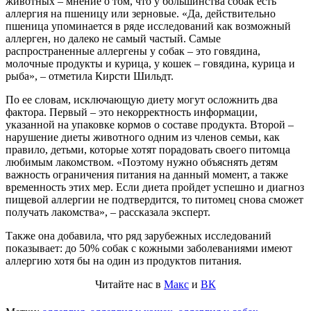
животных – мнение о том, что у большинства собак есть
аллергия на пшеницу или зерновые. «Да, действительно
пшеница упоминается в ряде исследований как возможный
аллерген, но далеко не самый частый. Самые
распространенные аллергены у собак – это говядина,
молочные продукты и курица, у кошек – говядина, курица и
рыба», – отметила Кирсти Шильдт.
По ее словам, исключающую диету могут осложнить два
фактора. Первый – это некорректность информации,
указанной на упаковке кормов о составе продукта. Второй –
нарушение диеты животного одним из членов семьи, как
правило, детьми, которые хотят порадовать своего питомца
любимым лакомством. «Поэтому нужно объяснять детям
важность ограничения питания на данный момент, а также
временность этих мер. Если диета пройдет успешно и диагноз
пищевой аллергии не подтвердится, то питомец снова сможет
получать лакомства», – рассказала эксперт.
Также она добавила, что ряд зарубежных исследований
показывает: до 50% собак с кожными заболеваниями имеют
аллергию хотя бы на один из продуктов питания.
Читайте нас в
Макс
и
ВК