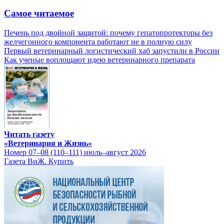
Самое читаемое
Печень под двойной защитой: почему гепатопротекторы без
желчегонного компонента работают не в полную силу
Первый ветеринарный логистический хаб запустили в России
Как ученые воплощают идею ветеринарного препарата
Читать газету
«Ветеринария и Жизнь»
Номер 07–08 (110–111) июль–август 2026
Газета ВиЖ. Купить