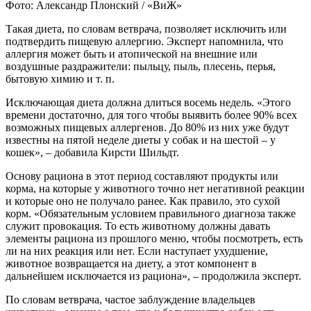
Фото: Александр Плонский / «ВиЖ»
Такая диета, по словам ветврача, позволяет исключить или
подтвердить пищевую аллергию. Эксперт напомнила, что
аллергия может быть и атопической на внешние или
воздушные раздражители: пыльцу, пыль, плесень, перья,
бытовую химию и т. п.
Исключающая диета должна длиться восемь недель. «Этого
времени достаточно, для того чтобы выявить более 90% всех
возможных пищевых аллергенов. До 80% из них уже будут
известны на пятой неделе диеты у собак и на шестой – у
кошек», – добавила Кирсти Шильдт.
Основу рациона в этот период составляют продукты или
корма, на которые у животного точно нет негативной реакции
и которые оно не получало ранее. Как правило, это сухой
корм. «Обязательным условием правильного диагноза также
служит провокация. То есть животному должны давать
элементы рациона из прошлого меню, чтобы посмотреть, есть
ли на них реакция или нет. Если наступает ухудшение,
животное возвращается на диету, а этот компонент в
дальнейшем исключается из рациона», – продолжила эксперт.
По словам ветврача, частое заблуждение владельцев