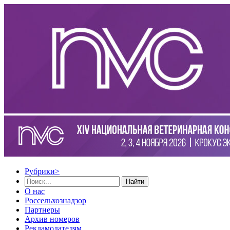
Рубрики
>
Найти
О нас
Россельхознадзор
Партнеры
Архив номеров
Рекламодателям