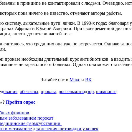
безьяны в принципе не контактировали с людьми. Очевидно, ист
 которых пока ничего не известно, отмечают авторы работы.
ю систему, дыхательные пути, яички. В 1990-х годах благодаря 
в странах Африки и Южной Америки. При своевременной диагнос
ции, вплоть до потери частей тела.
считалось, что среди них она уже не встречается. Однако за по
ян.
ри проказе необходим длительный курс антибиотиков, а вводить
шимпанзе не заразились от больных. Однако она может стать еще
Читайте нас в
Макс
и
ВК
едования
,
обезьяны
,
проказа
,
россельхознадзор
,
шимпанзе
и»?
Пройти опрос
ыбных филинов
ным заболеванием поросят
 медицинские фармсубстанции
ти в метимазоле для лечения щитовидки у кошек