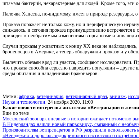
штаммы бактерий, нехарактерные для людей. Кроме того, эти о
Палочка Хансена, по-видимому, имеет в природе резервуары, о
Проказа поражает не только кожу, но и периферическую нервну
снижалось, и сегодня проказа преимущественно встречается 
приводит к необратимым изменениям в организме и инвалидиза
Случаи проказы у животных к концу ХХ века не наблюдались, и 
броненосцев в Америке, а теперь обнаружили проказу и у обезь
Вылечить обезьян вряд ли удастся, сообщают исследователи. П
что проказа способна серьезно навредить популяции – другие 
среды обитания и нападениями браконьеров.
Метки:
африка
,
ветеринария
,
ветеринарный врач
,
вниизж
,
иссл
Наука и технологии
,
24 ноября 2020, 11:00
Какие новости интересны читателям «Ветеринарии и жизн
Еще по теме
Московский зоопарк впервые в истории ожидает потомство р
В Нидерландах нашли новый парвовирус, связанный с необыч
Производителям ветпрепаратов в РФ разрешили использовать
«Ненадежно и дорого»: эндокринологи рассказали о потребнос