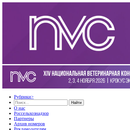
Рубрики
>
Найти
О нас
Россельхознадзор
Партнеры
Архив номеров
Рекламодателям