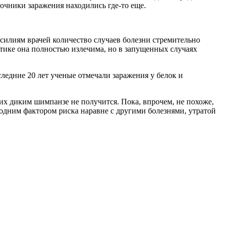
очники заражения находились где-то еще.
усилиям врачей количество случаев болезни стремительно
тике она полностью излечима, но в запущенных случаях
следние 20 лет ученые отмечали заражения у белок и
 их диким шимпанзе не получится. Пока, впрочем, не похоже,
 одним фактором риска наравне с другими болезнями, утратой