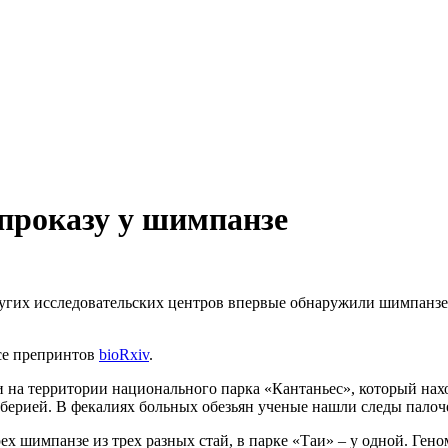
проказу у шимпанзе
угих исследовательских центров впервые обнаружили шимпанзе,
исе препринтов
bioRxiv
.
а территории национального парка «Кантаньес», который нахо
иберией. В фекалиях больных обезьян ученые нашли следы палоч
ех шимпанзе из трех разных стай, в парке «Таи» – у одной. Ген