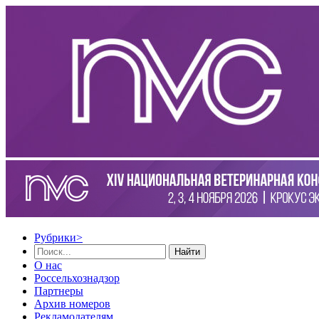
Рубрики
>
Найти
О нас
Россельхознадзор
Партнеры
Архив номеров
Рекламодателям