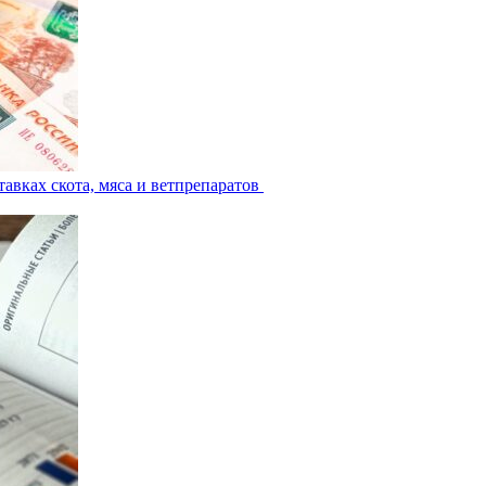
авках скота, мяса и ветпрепаратов