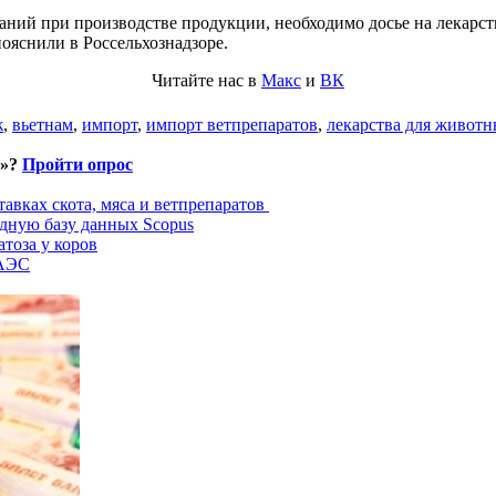
ований при производстве продукции, необходимо досье на лекарс
пояснили в Россельхознадзоре.
Читайте нас в
Макс
и
ВК
ж
,
вьетнам
,
импорт
,
импорт ветпрепаратов
,
лекарства для живот
и»?
Пройти опрос
авках скота, мяса и ветпрепаратов
дную базу данных Scopus
тоза у коров
ЕАЭС