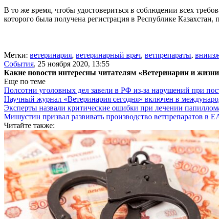
В то же время, чтобы удостовериться в соблюдении всех треб
которого была получена регистрация в Республике Казахстан, 
Метки:
ветеринария
,
ветеринарный врач
,
ветпрепараты
,
внииз
События
,
25 ноября 2020, 13:55
Какие новости интересны читателям «Ветеринарии и жизн
Еще по теме
Полсотни уголовных дел завели в РФ из-за нарушений при пост
Научный журнал «Ветеринария сегодня» включен в междунаро
Эксперты назвали критические ошибки при лечении папиллома
Мишустин призвал развивать производство ветпрепаратов в 
Читайте также: