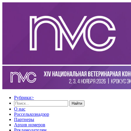
Рубрики
>
Найти
О нас
Россельхознадзор
Партнеры
Архив номеров
Рекламодателям