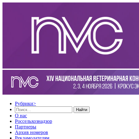
Рубрики
>
Найти
О нас
Россельхознадзор
Партнеры
Архив номеров
Рекламодателям