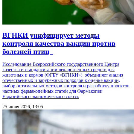
ВГНКИ унифицирует методы
контроля качества вакцин против
болезней птиц
Исследование Всероссийского государственного Центра
качества и стандартизации лекарственных средств для
животных и кормов (ФГБУ «ВГНКИ») объединяет анализ
отечественных и зарубежных подходов к оценке вакцин,
выбор оптимальных методов контроля и разработку проектов
частных фармакопейных статей для Фармакопеи
Евразийского экономического союза.
25 июля 2026, 13:05