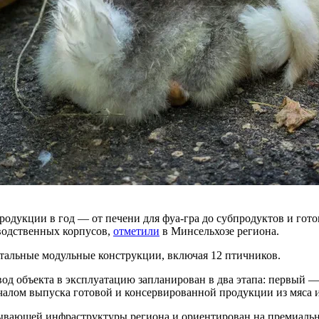
продукции в год — от печени для фуа-гра до субпродуктов и г
зводственных корпусов,
отметили
в Минсельхозе региона.
итальные модульные конструкции, включая 12 птичников.
од объекта в эксплуатацию запланирован в два этапа: первый — 
чалом выпуска готовой и консервированной продукции из мяса и
атывающей инфраструктуры региона и ориентирован на премиальн