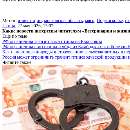
Метки:
инвестиции
,
московская область
,
мясо
,
Подмосковье
,
пт
Птица
,
27 мая 2026, 15:02
Какие новости интересны читателям «Ветеринарии и жизн
Еще по теме
РФ ограничила транзит мяса птицы из Евросоюза
РФ ограничила ввоз птицы и яйца из Камбоджи из-за болезни
Как изменились подходы к страхованию сельхозживотных в пе
Россия может ограничить транзит птицеводческой продукции 
Читайте также: