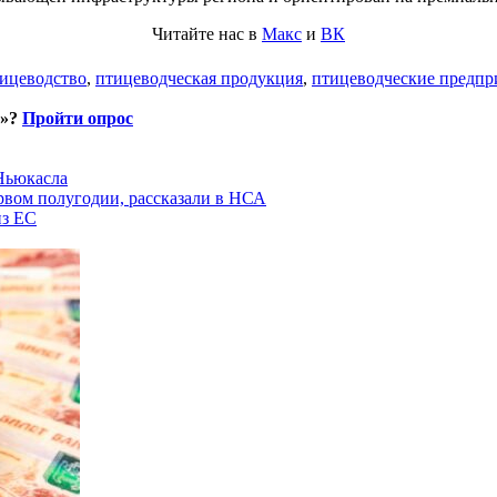
Читайте нас в
Макс
и
ВК
ицеводство
,
птицеводческая продукция
,
птицеводческие предпр
и»?
Пройти опрос
 Ньюкасла
рвом полугодии, рассказали в НСА
из ЕС