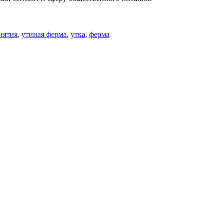
иятия
,
утиная ферма
,
утка
,
ферма