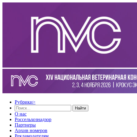
Рубрики
>
Найти
О нас
Россельхознадзор
Партнеры
Архив номеров
Рекламодателям