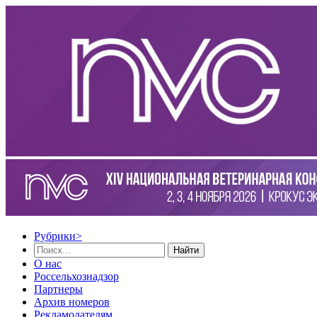
Рубрики
>
Найти
О нас
Россельхознадзор
Партнеры
Архив номеров
Рекламодателям