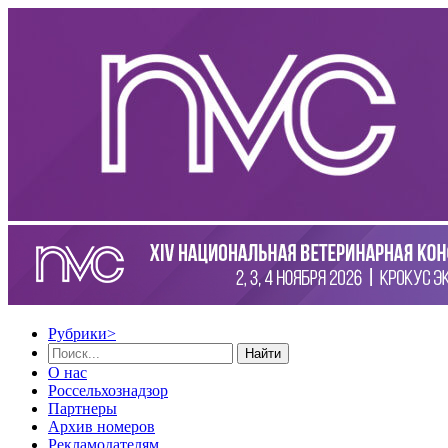
Рубрики
>
Найти
О нас
Россельхознадзор
Партнеры
Архив номеров
Рекламодателям