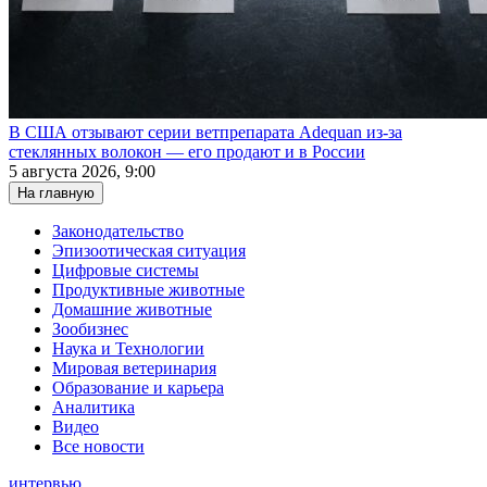
В США отзывают серии ветпрепарата Adequan из-за
стеклянных волокон — его продают и в России
5 августа 2026, 9:00
На главную
Законодательство
Эпизоотическая ситуация
Цифровые системы
Продуктивные животные
Домашние животные
Зообизнес
Наука и Технологии
Мировая ветеринария
Образование и карьера
Аналитика
Видео
Все новости
интервью