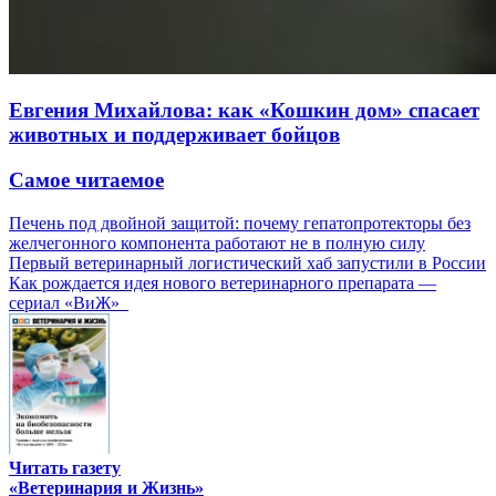
Евгения Михайлова: как «Кошкин дом» спасает
животных и поддерживает бойцов
Самое читаемое
Печень под двойной защитой: почему гепатопротекторы без
желчегонного компонента работают не в полную силу
Первый ветеринарный логистический хаб запустили в России
Как рождается идея нового ветеринарного препарата —
сериал «ВиЖ»
Читать газету
«Ветеринария и Жизнь»