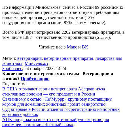
По информации Минсельхоза, сейчас в России 99 российских
производителей ветпрепаратов соответствуют требованиям
надлежащей производственной практики (13% –
государственные организации, 87% – коммерческие).
Всего в РФ зарегистрировано 2262 ветеринарных препарата, в
том числе 1387 – отечественного производства (61,3%).
Читайте нас в
Макс
и
ВК
Метки:
ветеринария
,
ветеринарные препараты
,
лекарства для
животных
,
Минсельхоз
Зообизнес
,
24 ноября 2023, 14:24
Какие новости интересны читателям «Ветеринарии и
жизни»?
Пройти опрос
Еще по теме
В США отзывают серии ветпрепарата Adequan из-за
стеклянных волокон — его продают и в России
Связанному с сетью «Ле’Муррр» крупному поставщику
кормов для домашних животных грозит банкротство
Суд впервые в России отменил госрегистрацию импортных
кормовых добавок
АПК предложила ввести партионный учет кормов для
питомцев в системе «Честный знак»