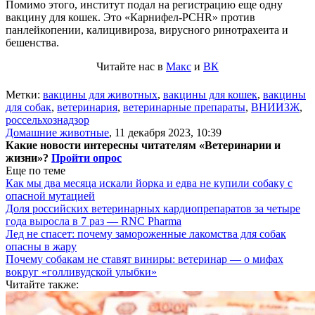
Помимо этого, институт подал на регистрацию еще одну
вакцину для кошек. Это «Карнифел-PCHR» против
панлейкопении, калицивироза, вирусного ринотрахеита и
бешенства.
Читайте нас в
Макс
и
ВК
Метки:
вакцины для животных
,
вакцины для кошек
,
вакцины
для собак
,
ветеринария
,
ветеринарные препараты
,
ВНИИЗЖ
,
россельхознадзор
Домашние животные
,
11 декабря 2023, 10:39
Какие новости интересны читателям «Ветеринарии и
жизни»?
Пройти опрос
Еще по теме
Как мы два месяца искали йорка и едва не купили собаку с
опасной мутацией
Доля российских ветеринарных кардиопрепаратов за четыре
года выросла в 7 раз — RNC Pharma
Лед не спасет: почему замороженные лакомства для собак
опасны в жару
Почему собакам не ставят виниры: ветеринар — о мифах
вокруг «голливудской улыбки»
Читайте также: