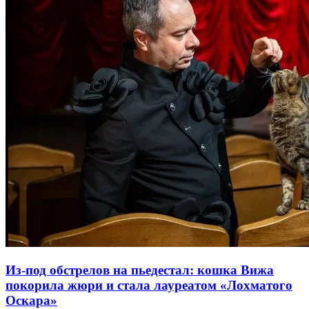
Из-под обстрелов на пьедестал: кошка Вижа
покорила жюри и стала лауреатом «Лохматого
Оскара»