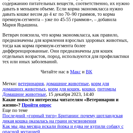
содержанию питательных веществ, соответственно, их нужно
давать в меньшем объеме. Если корма экономкласса нужно
давать кошке весом до 4 кг по 70–90 граммов, то корма
премиум-сегмента – уже по 45-55 граммов», – добавила
Мария Яцышина.
Ветврач пояснила, что корма экономкласса, как правило,
предназначены для кормления взрослых здоровых животных,
тогда как корма премиум-сегмента более
дифференцированные. Они предназначены для кошек
отдельных возрастов, пород, используются для профилактики
тех или иных заболеваний.
Читайте нас в
Макс
и
ВК
Метки:
ветеринария
,
домашние животные
,
корм для
домашних животных
,
корм для кошек
,
кошки
,
питомцы
Домашние животные
,
15 декабря 2023, 14:40
Какие новости интересны читателям «Ветеринарии и
жизни»?
Пройти опрос
Еще по теме
Последний «горный тигр» Британии: почему шотландская
дикая кошка оказалась на грани исчезновения
Как мы два месяца искали йорка и едва не купили собаку с
опасной мутацией