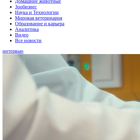
Домашние животные
Зообизнес
Наука и Технологии
Мировая ветеринария
Образование и карьера
Аналитика
Видео
Все новости
интервью