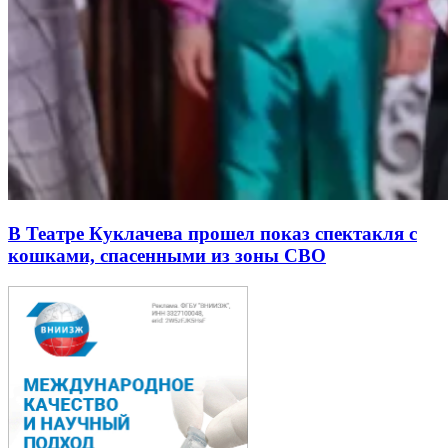
В Театре Куклачева прошел показ спектакля с
кошками, спасенными из зоны СВО