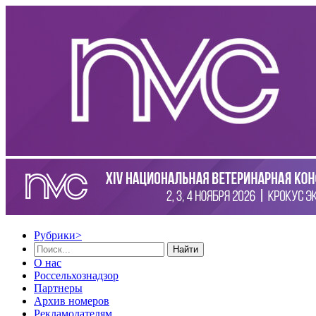
Рубрики
>
Найти
О нас
Россельхознадзор
Партнеры
Архив номеров
Рекламодателям