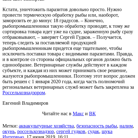
Кстати, уничтожить паразитов довольно просто. Нужно
провести термическую обработку рыбы или, наоборот,
заморозить ее до минус 18 градусов. – Конечно,
рыбопромышленники такую обработку проводят, к тому же
сортировка товара идет уже на судне, зараженную рыбу сразу
отбраковывают, – заверяет Сергей Гудков. – Получается,
теперь следить за поставляемой продукцией
рыбопромышленникам придется еще тщательнее, чтобы
исключить поставки товара с видимыми паразитами. Правда,
и в контроле со стороны официальных органов должно быть
единообразие. Ветеринарные службы действуют в каждом
субъекте, и каждая из них может принимать свое решение,
жалуются рыбопромышленники. Поэтому этот вопрос должен
быть решен с 1 января 2020 года, когда часть полномочий
региональных ветеринарных служб может быть закреплена за
Россельхознадзором
.
Евгений Владимиров
Читайте нас в
Макс
и
ВК
Метки:
аквакультурные хозяйства
,
безопасность рыбы
,
налим
,
окунь
,
россельхознадзор
,
сергей гудков
,
судак
,
щука
Интервью
,
17 июня 2019, 16:11