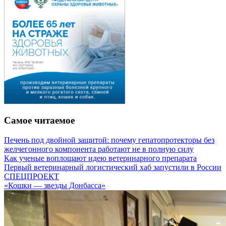
Самое читаемое
Печень под двойной защитой: почему гепатопротекторы без
желчегонного компонента работают не в полную силу
Как ученые воплощают идею ветеринарного препарата
Первый ветеринарный логистический хаб запустили в России
СПЕЦПРОЕКТ
«Кошки — звезды Донбасса»