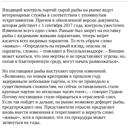
Входящий контроль партий сырой рыбы на рынке ведут
ветеринарные службы в соответствии с упомянутым
техрегламентом. Причем в обновленной версии документа,
которая действует с 1 сентября 2017 года, контроль ужесточен.
Изменили всего одно слово. Раньше был запрет на поставку
рыбы с видимыми живыми паразитами, теперь запрет
касается всех видимых паразитов. То есть убрали слово
«живых». «Определить на первый взгляд, опасны ли
паразиты, сложно, – поясняют в Россельхознадзоре. – Внешне
может казаться, что они мертвы и не представляют угрозы, но,
попав в благоприятную среду, могут начать размножаться».
Но поставщики рыбы выступают против изменений.
«Возможно, по новым критериям в прошлом году
задерживали небольшие партии, и это не приводило к
существенным сложностям, но сейчас останавливать стали
крупные партии по несколько тысяч тонн», – говорит Гудков.
Потому поставщики стали обращаться в отраслевой союз.
Если так пойдет и дальше, на рынке возможен дефицит рыбы,
предупреждают они. Представители отрасли предлагают
вновь внести изменения в техрегламент и вернуть слово
«живые», хотя и признают, что эта процедура может
затянуться на годы.