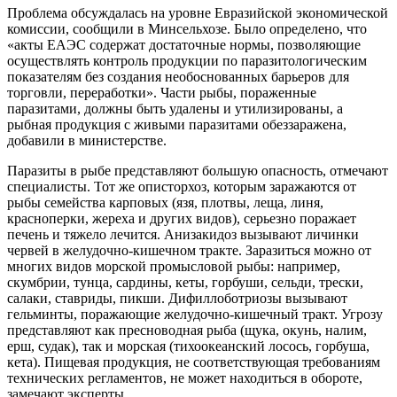
Проблема обсуждалась на уровне Евразийской экономической
комиссии, сообщили в Минсельхозе. Было определено, что
«акты ЕАЭС содержат достаточные нормы, позволяющие
осуществлять контроль продукции по паразитологическим
показателям без создания необоснованных барьеров для
торговли, переработки». Части рыбы, пораженные
паразитами, должны быть удалены и утилизированы, а
рыбная продукция с живыми паразитами обеззаражена,
добавили в министерстве.
Паразиты в рыбе представляют большую опасность, отмечают
специалисты. Тот же описторхоз, которым заражаются от
рыбы семейства карповых (язя, плотвы, леща, линя,
красноперки, жереха и других видов), серьезно поражает
печень и тяжело лечится. Анизакидоз вызывают личинки
червей в желудочно-кишечном тракте. Заразиться можно от
многих видов морской промысловой рыбы: например,
скумбрии, тунца, сардины, кеты, горбуши, сельди, трески,
салаки, ставриды, пикши. Дифиллоботриозы вызывают
гельминты, поражающие желудочно-кишечный тракт. Угрозу
представляют как пресноводная рыба (щука, окунь, налим,
ерш, судак), так и морская (тихоокеанский лосось, горбуша,
кета). Пищевая продукция, не соответствующая требованиям
технических регламентов, не может находиться в обороте,
замечают эксперты.