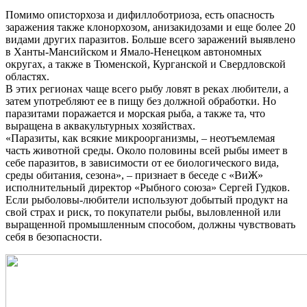
Помимо описторхоза и дифиллоботриоза, есть опасность
заражения также клонорхозом, анизакидозами и еще более 20
видами других паразитов. Больше всего заражений выявлено
в Ханты-Мансийском и Ямало-Ненецком автономных
округах, а также в Тюменской, Курганской и Свердловской
областях.
В этих регионах чаще всего рыбу ловят в реках любители, а
затем употребляют ее в пищу без должной обработки. Но
паразитами поражается и морская рыба, а также та, что
выращена в аквакультурных хозяйствах.
«Паразиты, как всякие микроорганизмы, – неотъемлемая
часть животной среды. Около половины всей рыбы имеет в
себе паразитов, в зависимости от ее биологического вида,
среды обитания, сезона», – признает в беседе с «ВиЖ»
исполнительный директор «Рыбного союза» Сергей Гудков.
Если рыболовы-любители используют добытый продукт на
свой страх и риск, то покупатели рыбы, выловленной или
выращенной промышленным способом, должны чувствовать
себя в безопасности.