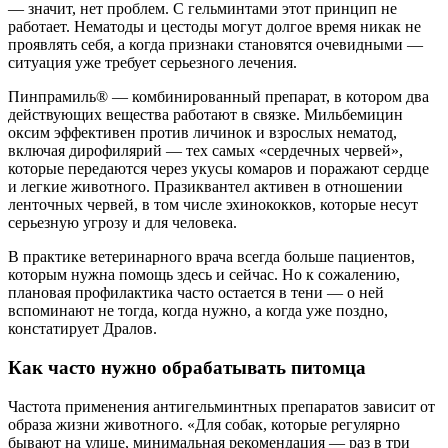
— значит, нет проблем. С гельминтами этот принцип не
работает. Нематоды и цестоды могут долгое время никак не
проявлять себя, а когда признаки становятся очевидными —
ситуация уже требует серьезного лечения.
Пинпрамиль® — комбинированный препарат, в котором два
действующих вещества работают в связке. Мильбемицин
оксим эффективен против личинок и взрослых нематод,
включая дирофилярий — тех самых «сердечных червей»,
которые передаются через укусы комаров и поражают сердце
и легкие животного. Празиквантел активен в отношении
ленточных червей, в том числе эхинококков, которые несут
серьезную угрозу и для человека.
В практике ветеринарного врача всегда больше пациентов,
которым нужна помощь здесь и сейчас. Но к сожалению,
плановая профилактика часто остается в тени — о ней
вспоминают не тогда, когда нужно, а когда уже поздно,
констатирует Дралов.
Как часто нужно обрабатывать питомца
Частота применения антигельминтных препаратов зависит от
образа жизни животного. «Для собак, которые регулярно
бывают на улице, минимальная рекомендация — раз в три