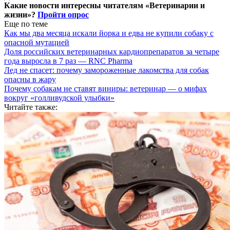
Какие новости интересны читателям «Ветеринарии и
жизни»?
Пройти опрос
Еще по теме
Как мы два месяца искали йорка и едва не купили собаку с
опасной мутацией
Доля российских ветеринарных кардиопрепаратов за четыре
года выросла в 7 раз — RNC Pharma
Лед не спасет: почему замороженные лакомства для собак
опасны в жару
Почему собакам не ставят виниры: ветеринар — о мифах
вокруг «голливудской улыбки»
Читайте также: