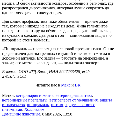
месяца. В сезон активности комаров, особенно в регионах, где
распространен дирофиляриоз, интервал лучше сократить до
одного месяца», — советует врач.
Для кошек профилактика тоже обязательна — причем даже
тех, которые никогда не выходят из дома. Яйца гельминтов
попадают в квартиру на обуви владельцев, с уличной пылью,
на сумках и одежде. Два раза в год — минимальная защита, о
которой не стоит забывать.
«Пинпрамиль — препарат для плановой профилактики. Он не
предназначен для экстренных ситуаций и не имеет смысла в
дорожной аптечке. Его задача — работать на опережение, а
значит, его место в календаре», — подытожил эксперт.
Реклама. ООО «ТД-Вик» , ИНН 5027233428, erid:
2W5zFJrYCc1
Читайте нас в
Макс
и
ВК
Метки:
ветеринария и жизнь
,
ветеринарная аптека
,
ветеринарные препапаты
,
ветпрепарат от укачивания
,
защита
от паразитов
,
пинпрамиль
,
питомцы
,
путешествия с
питомцами
,
Холликалм
Домашние животные
,
8 мая 2026, 13:58