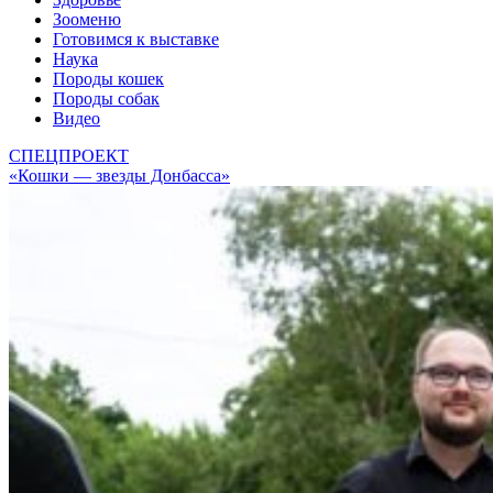
Зооменю
Готовимся к выставке
Наука
Породы кошек
Породы собак
Видео
СПЕЦПРОЕКТ
«Кошки — звезды Донбасса»