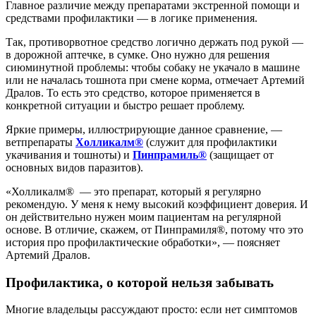
Главное различие между препаратами экстренной помощи и
средствами профилактики — в логике применения.
Так, противорвотное средство логично держать под рукой —
в дорожной аптечке, в сумке. Оно нужно для решения
сиюминутной проблемы: чтобы собаку не укачало в машине
или не началась тошнота при смене корма, отмечает Артемий
Дралов. То есть это средство, которое применяется в
конкретной ситуации и быстро решает проблему.
Яркие примеры, иллюстрирующие данное сравнение, —
ветпрепараты
Холликалм®
(служит для профилактики
укачивания и тошноты) и
Пинпрамиль®
(защищает от
основных видов паразитов).
«Холликалм® — это препарат, который я регулярно
рекомендую. У меня к нему высокий коэффициент доверия. И
он действительно нужен моим пациентам на регулярной
основе. В отличие, скажем, от Пинпрамиля®, потому что это
история про профилактические обработки», — поясняет
Артемий Дралов.
Профилактика, о которой нельзя забывать
Многие владельцы рассуждают просто: если нет симптомов