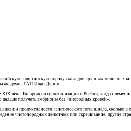
ссийскую голштинскую породу скота для крупных молочных комп
м академик РАН Иван Дунин.
 XIX века. Во времена голштинизации в России, когда племенны
о дальше получать эмбрионы без «инородных кровей».
повышении продуктивности генетического потенциала, сколько в 
ведение чистопородных животных или скрещивание, другие стра