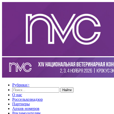
Рубрики
>
Найти
О нас
Россельхознадзор
Партнеры
Архив номеров
Рекламодателям