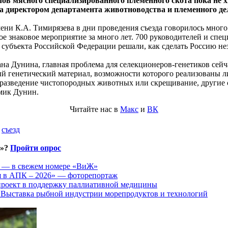
олов мясного специализированного племенного скота пока не 
тва директором департамента животноводства и племенного 
ени К.А. Тимирязева в дни проведения съезда говорилось мног
вое знаковое мероприятие за много лет. 700 руководителей и с
 субъекта Российской Федерации решали, как сделать Россию н
Дунина, главная проблема для селекционеров-генетиков сейча
ный генетический материал, возможности которого реализованы л
е разведение чистопородных животных или скрещивание, другие
емик Дунин.
Читайте нас в
Макс
и
ВК
,
съезд
и»?
Пройти опрос
ы — в свежем номере «ВиЖ»
ия в АПК – 2026» — фоторепортаж
 проект в поддержку паллиативной медицины
ыставка рыбной индустрии морепродуктов и технологий