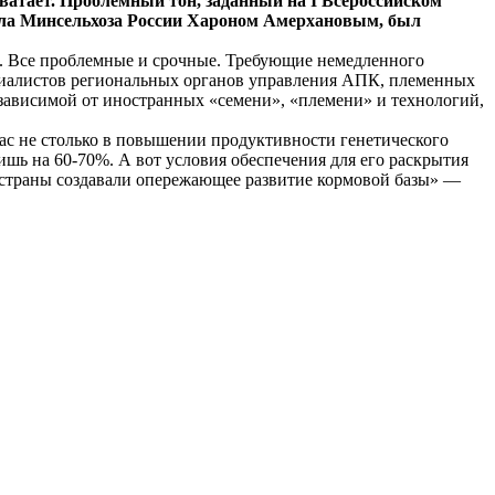
хватает. Проблемный тон, заданный на Ι Всероссийском
дела Минсельхоза России Хароном Амерхановым, был
о. Все проблемные и срочные. Требующие немедленного
пециалистов региональных органов управления АПК, племенных
езависимой от иностранных «семени», «племени» и технологий,
с не столько в повышении продуктивности генетического
ишь на 60-70%. А вот условия обеспечения для его раскрытия
 страны создавали опережающее развитие кормовой базы» —