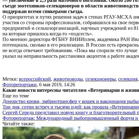
— увеличение в 2,5 раза маточного поголовья. Около 200 г
съезде зоотехников-селекционеров в области животноводс
поддержан всеми спикерами съезда.
О приоритетах и путях решения задач в стенах РГАУ-МСХА им
участия со стороны профессионалов, собравшихся на свое пер
предприятий и сельхозорганизаций, научных учреждений из 81
на которые пришлось когда-то «подсесть».
По мнению директора ФГБНУ ВНИИплем, академика РАН Ивана 
потенциала, сколько в его реализации. В России есть прекрас
не всегда отвечают требованиям. «Пока мы спорили что лучш
указал на неправильность расстановки акцентов а работе акад
Метки:
всероссийский
,
животноводы
,
селекционеры
,
селекция
Фоторепортажи
,
6 мая 2019, 14:26
Какие новости интересны читателям «Ветеринарии и жизн
Еще по теме
Донорство крови, эмбриотрансфер у кошек и вакцинация рыб
Три дня, сотни встреч и тысячи идей: как прошла «Ветеринар
Сергей Середа представил новую книгу и благотворительный
Фоторепортаж: Международный рыбопромышленный форум и В
Читайте также: