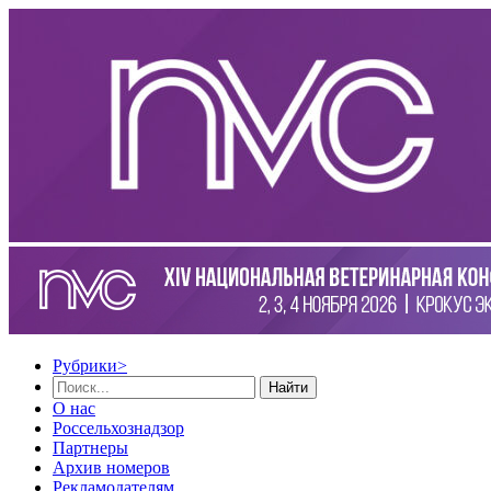
Рубрики
>
Найти
О нас
Россельхознадзор
Партнеры
Архив номеров
Рекламодателям