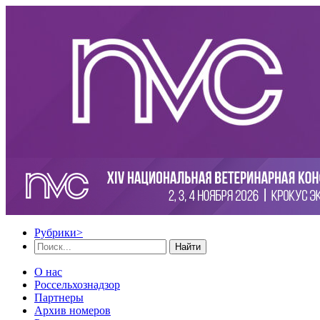
Рубрики
>
Найти
О нас
Россельхознадзор
Партнеры
Архив номеров