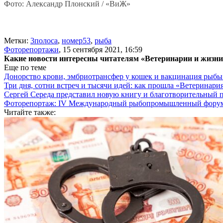
Фото: Александр Плонский / «ВиЖ»
Метки:
3полоса
,
номер53
,
рыба
Фоторепортажи
,
15 сентября 2021, 16:59
Какие новости интересны читателям «Ветеринарии и жизн
Еще по теме
Донорство крови, эмбриотрансфер у кошек и вакцинация рыб
Три дня, сотни встреч и тысячи идей: как прошла «Ветеринар
Сергей Середа представил новую книгу и благотворительный
Фоторепортаж: IV Международный рыбопромышленный форум.
Читайте также: