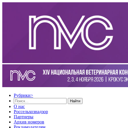
Рубрики
>
Найти
О нас
Россельхознадзор
Партнеры
Архив номеров
Рекламодателям