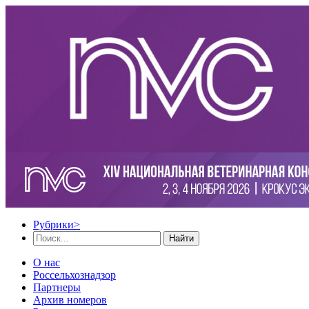
Рубрики
>
Найти
О нас
Россельхознадзор
Партнеры
Архив номеров