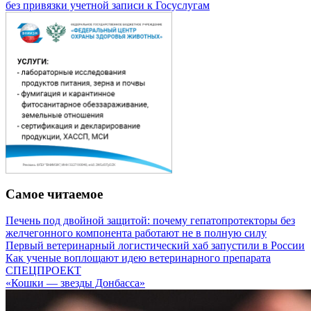
без привязки учетной записи к Госуслугам
Самое читаемое
Печень под двойной защитой: почему гепатопротекторы без
желчегонного компонента работают не в полную силу
Первый ветеринарный логистический хаб запустили в России
Как ученые воплощают идею ветеринарного препарата
СПЕЦПРОЕКТ
«Кошки — звезды Донбасса»