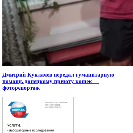
Дмитрий Куклачев передал гуманитарную
помощь донецкому приюту кошек —
фоторепортаж