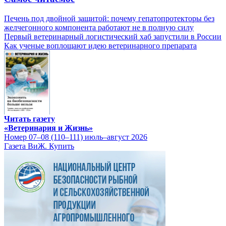
Печень под двойной защитой: почему гепатопротекторы без
желчегонного компонента работают не в полную силу
Первый ветеринарный логистический хаб запустили в России
Как ученые воплощают идею ветеринарного препарата
Читать газету
«Ветеринария и Жизнь»
Номер 07–08 (110–111) июль–август 2026
Газета ВиЖ. Купить