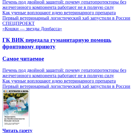
Печень под двойной защитой: почему гепатопротекторы без
желчегонного компонента работают не в полную силу
Как ученые воплощают идею ветеринарного препарата
Первый ветеринарный логистический хаб запустили в России
СПЕЦПРОЕКТ
«Кошки — звезды Донбасса»
ГК ВИК передала гуманитарную помощь
фронтовому приюту
Самое читаемое
Печень под двойной защитой: почему гепатопротекторы без
желчегонного компонента работают не в полную силу
Как ученые воплощают идею ветеринарного препарата
Первый ветеринарный логистический хаб запустили в России
Читать газету