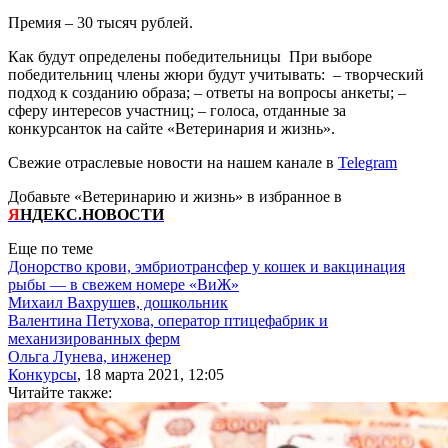
Премия – 30 тысяч рублей.
Как будут определены победительницы При выборе
победительниц члены жюри будут учитывать: – творческий
подход к созданию образа; – ответы на вопросы анкеты; –
сферу интересов участниц; – голоса, отданные за
конкурсанток на сайте «Ветеринария и жизнь».
Свежие отраслевые новости на нашем канале в
Telegram
Добавьте «Ветеринарию и жизнь» в избранное в
Я
НДЕКС.НОВОСТИ
Еще по теме
Донорство крови, эмбриотрансфер у кошек и вакцинация
рыбы — в свежем номере «ВиЖ»
Михаил Вахрушев, дошкольник
Валентина Петухова, оператор птицефабрик и
механизированных ферм
Ольга Лунева, инженер
Конкурсы
, 18 марта 2021, 12:05
Читайте также: