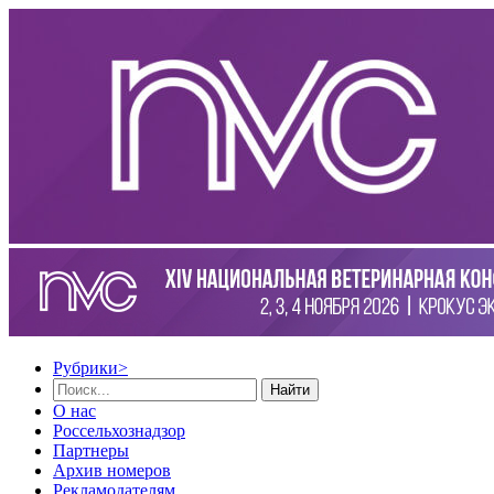
Рубрики
>
Найти
О нас
Россельхознадзор
Партнеры
Архив номеров
Рекламодателям