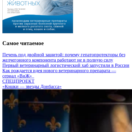
Самое читаемое
Печень под двойной защитой: почему гепатопротекторы без
желчегонного компонента работают не в полную силу
Первый ветеринарный логистический хаб запустили в России
Как рождается идея нового ветеринарного препарата —
сериал «ВиЖ»
СПЕЦПРОЕКТ
«Кошки — звезды Донбасса»