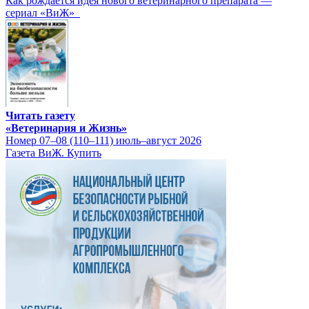
Как рождается идея нового ветеринарного препарата —
сериал «ВиЖ»
Читать газету
«Ветеринария и Жизнь»
Номер 07–08 (110–111) июль–август 2026
Газета ВиЖ. Купить