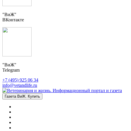
"ВиЖ"
ВКонтакте
"ВиЖ"
Telegram
+7 (495) 925 06 34
info@vetandlife.ru
Газета ВиЖ. Купить