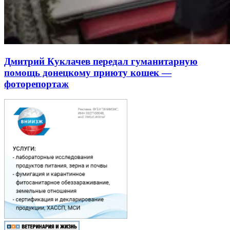
Дмитрий Куклачев передал гуманитарную
помощь донецкому приюту кошек —
фоторепортаж