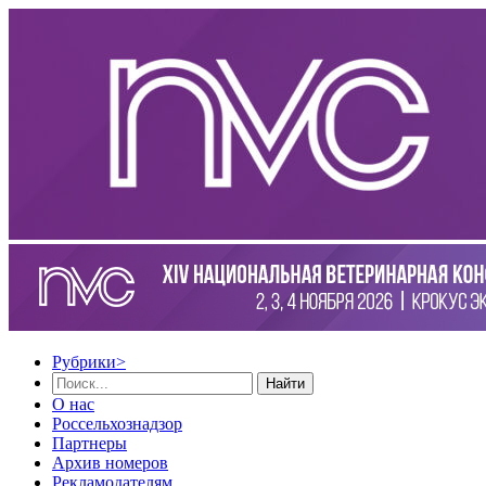
Рубрики
>
Найти
О нас
Россельхознадзор
Партнеры
Архив номеров
Рекламодателям