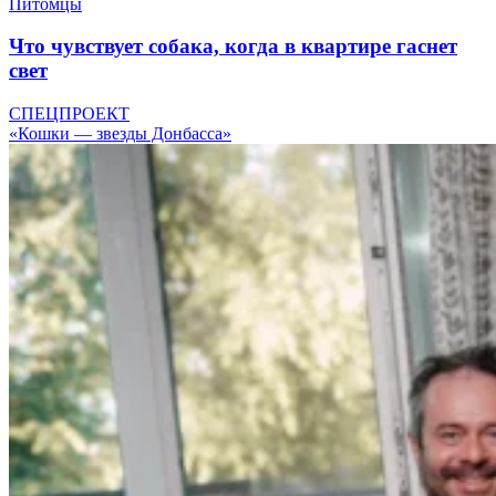
Питомцы
Что чувствует собака, когда в квартире гаснет
свет
СПЕЦПРОЕКТ
«Кошки — звезды Донбасса»