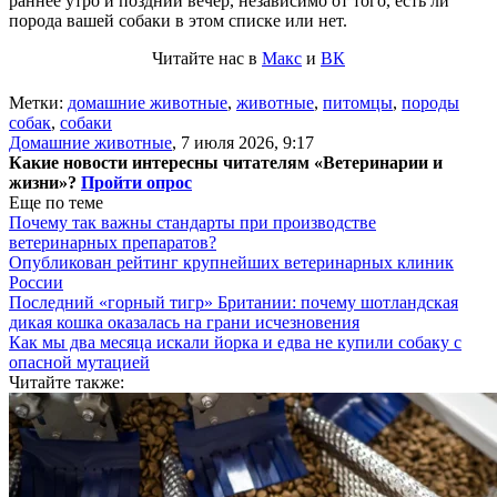
раннее утро и поздний вечер, независимо от того, есть ли
порода вашей собаки в этом списке или нет.
Читайте нас в
Макс
и
ВК
Метки:
домашние животные
,
животные
,
питомцы
,
породы
собак
,
собаки
Домашние животные
,
7 июля 2026, 9:17
Какие новости интересны читателям «Ветеринарии и
жизни»?
Пройти опрос
Еще по теме
Почему так важны стандарты при производстве
ветеринарных препаратов?
Опубликован рейтинг крупнейших ветеринарных клиник
России
Последний «горный тигр» Британии: почему шотландская
дикая кошка оказалась на грани исчезновения
Как мы два месяца искали йорка и едва не купили собаку с
опасной мутацией
Читайте также: