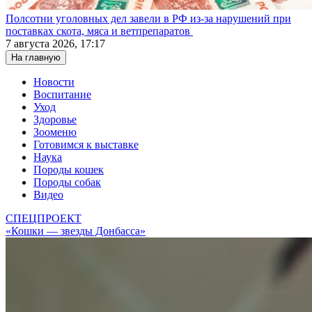
Полсотни уголовных дел завели в РФ из-за нарушений при
поставках скота, мяса и ветпрепаратов
7 августа 2026, 17:17
На главную
Новости
Воспитание
Уход
Здоровье
Зооменю
Готовимся к выставке
Наука
Породы кошек
Породы собак
Видео
СПЕЦПРОЕКТ
«Кошки — звезды Донбасса»