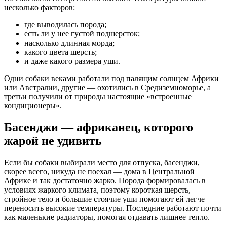
несколько факторов:
где выводилась порода;
есть ли у нее густой подшерсток;
насколько длинная морда;
какого цвета шерсть;
и даже какого размера уши.
Одни собаки веками работали под палящим солнцем Африки
или Австралии, другие — охотились в Средиземноморье, а
третьи получили от природы настоящие «встроенные
кондиционеры».
Басенджи — африканец, которого
жарой не удивить
Если бы собаки выбирали место для отпуска, басенджи,
скорее всего, никуда не поехал — дома в Центральной
Африке и так достаточно жарко. Порода формировалась в
условиях жаркого климата, поэтому короткая шерсть,
стройное тело и большие стоячие уши помогают ей легче
переносить высокие температуры. Последние работают почти
как маленькие радиаторы, помогая отдавать лишнее тепло.