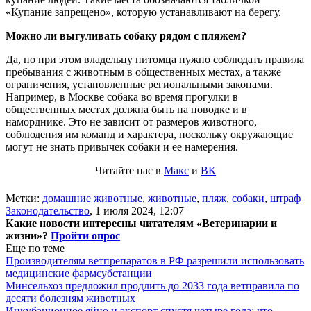
«Купание запрещено», которую устанавливают на берегу.
Можно ли выгуливать собаку рядом с пляжем?
Да, но при этом владельцу питомца нужно соблюдать правила
пребывания с животным в общественных местах, а также
ограничения, установленные региональными законами.
Например, в Москве собака во время прогулки в
общественных местах должна быть на поводке и в
наморднике. Это не зависит от размеров животного,
соблюдения им команд и характера, поскольку окружающие
могут не знать привычек собаки и ее намерения.
Читайте нас в
Макс
и
ВК
Метки:
домашние животные
,
животные
,
пляж
,
собаки
,
штраф
Законодательство
,
1 июля 2024, 12:07
Какие новости интересны читателям «Ветеринарии и
жизни»?
Пройти опрос
Еще по теме
Производителям ветпрепаратов в РФ разрешили использовать
медицинские фармсубстанции
Минсельхоз предложил продлить до 2033 года ветправила по
десяти болезням животных
Инкубационное яйцо и экспорт спустя четыре года: что