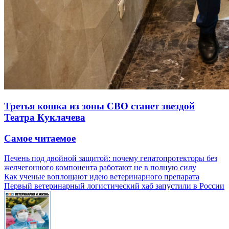
Третья кошка из зоны СВО станет звездой
Театра Куклачева
Самое читаемое
Печень под двойной защитой: почему гепатопротекторы без
желчегонного компонента работают не в полную силу
Как ученые воплощают идею ветеринарного препарата
Первый ветеринарный логистический хаб запустили в России