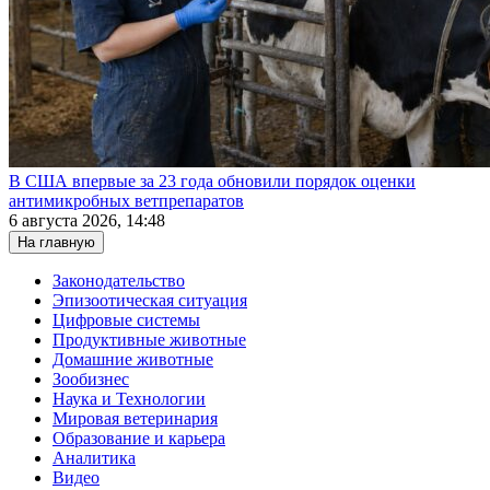
В США впервые за 23 года обновили порядок оценки
антимикробных ветпрепаратов
6 августа 2026, 14:48
На главную
Законодательство
Эпизоотическая ситуация
Цифровые системы
Продуктивные животные
Домашние животные
Зообизнес
Наука и Технологии
Мировая ветеринария
Образование и карьера
Аналитика
Видео