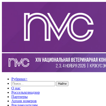
Рубрики
>
Найти
О нас
Россельхознадзор
Партнеры
Архив номеров
Рекламодателям