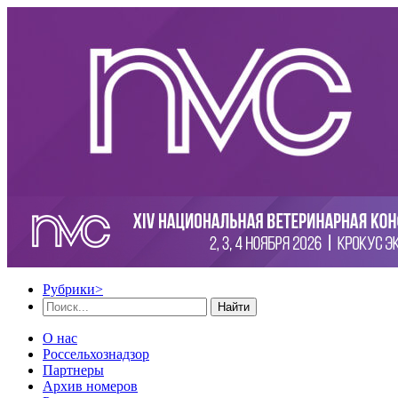
Рубрики
>
Найти
О нас
Россельхознадзор
Партнеры
Архив номеров