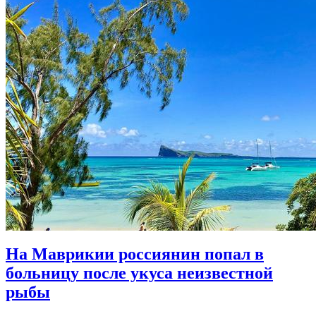
На Маврикии россиянин попал в
больницу после укуса неизвестной
рыбы