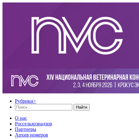
Рубрики
>
Найти
О нас
Россельхознадзор
Партнеры
Архив номеров