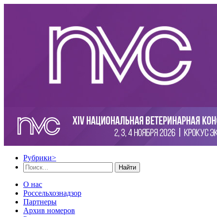
Рубрики
>
Найти
О нас
Россельхознадзор
Партнеры
Архив номеров