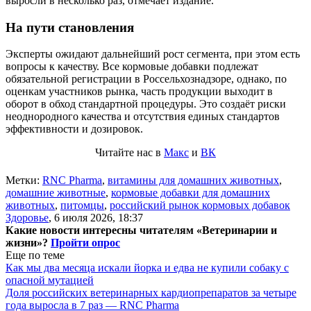
выросли в несколько раз, отмечает издание.
На пути становления
Эксперты ожидают дальнейший рост сегмента, при этом есть
вопросы к качеству. Все кормовые добавки подлежат
обязательной регистрации в Россельхознадзоре, однако, по
оценкам участников рынка, часть продукции выходит в
оборот в обход стандартной процедуры. Это создаёт риски
неоднородного качества и отсутствия единых стандартов
эффективности и дозировок.
Читайте нас в
Макс
и
ВК
Метки:
RNC Pharma
,
витамины для домашних животных
,
домашние животные
,
кормовые добавки для домашних
животных
,
питомцы
,
российский рынок кормовых добавок
Здоровье
,
6 июля 2026, 18:37
Какие новости интересны читателям «Ветеринарии и
жизни»?
Пройти опрос
Еще по теме
Как мы два месяца искали йорка и едва не купили собаку с
опасной мутацией
Доля российских ветеринарных кардиопрепаратов за четыре
года выросла в 7 раз — RNC Pharma