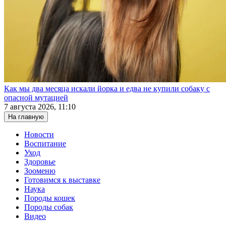
Как мы два месяца искали йорка и едва не купили собаку с
опасной мутацией
7 августа 2026, 11:10
На главную
Новости
Воспитание
Уход
Здоровье
Зооменю
Готовимся к выставке
Наука
Породы кошек
Породы собак
Видео