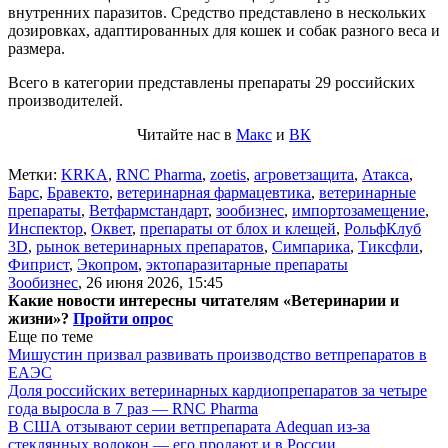
внутренних паразитов. Средство представлено в нескольких
дозировках, адаптированных для кошек и собак разного веса и
размера.
Всего в категории представлены препараты 29 российских
производителей.
Читайте нас в
Макс
и
ВК
Метки:
KRKA
,
RNC Pharma
,
zoetis
,
агроветзащита
,
Атакса
,
Барс
,
Бравекто
,
ветеринарная фармацевтика
,
ветеринарные
препараты
,
Ветфармстандарт
,
зообизнес
,
импортозамещение
,
Инспектор
,
Оквет
,
препараты от блох и клещей
,
РольфКлуб
3D
,
рынок ветеринарных препаратов
,
Симпарика
,
Тиксфли
,
Фиприст
,
Экопром
,
эктопаразитарные препараты
Зообизнес
,
26 июня 2026, 15:45
Какие новости интересны читателям «Ветеринарии и
жизни»?
Пройти опрос
Еще по теме
Мишустин призвал развивать производство ветпрепаратов в
ЕАЭС
Доля российских ветеринарных кардиопрепаратов за четыре
года выросла в 7 раз — RNC Pharma
В США отзывают серии ветпрепарата Adequan из-за
стеклянных волокон — его продают и в России