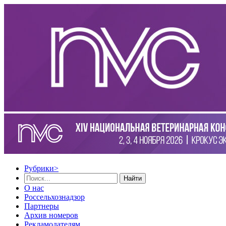
Рубрики
>
Найти
О нас
Россельхознадзор
Партнеры
Архив номеров
Рекламодателям