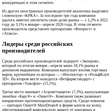
конкуренцию в этом сегменте.
Из других иностранных производителей аналитики выделяют
словенскую «КРКА». За последние три года компании
удалось заметно увеличить свою долю рынка — с 1,2% в 2022
году до 3,1% в январе—апреле 2026 года. В этом сегменте
производитель представлен препаратами «Фиприст» и
«Атакса».
Лидеры среди российских
производителей
Среди российских производителей лидирует «Экопром»,
который по итогам января—апреля занял 18,1% рынка в
денежном выражении. Компания выпускает восемь торговых
марок, крупнейшие из которых — «Инспектор» и «РольфКлуб
3D». На втором месте находится «Ветфармстандарт» с
препаратом «Тиксфли» (15,1%).
Третье место занимает «Агроветзащита» (7,3%), выпускающая
линейки «Барс®» и «Оквет®». Компания также развивает
направление противопаразитарных средств. Среди новинок
— препарат Оквет® MaxiDrops® в форме капель на холку,
обеспечивающий комплексную защиту от наружных и