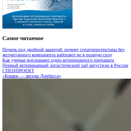
Самое читаемое
Печень под двойной защитой: почему гепатопротекторы без
желчегонного компонента работают не в полную силу
Как ученые воплощают идею ветеринарного препарата
Первый ветеринарный логистический хаб запустили в России
СПЕЦПРОЕКТ
«Кошки — звезды Донбасса»