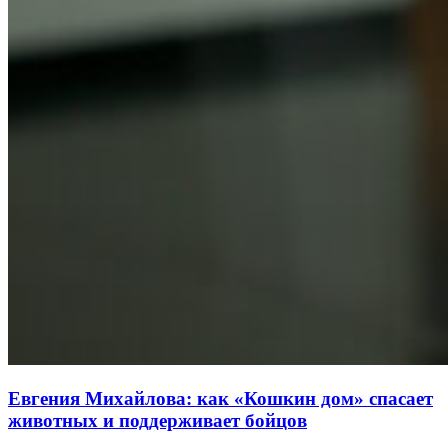
Евгения Михайлова: как «Кошкин дом» спасает
животных и поддерживает бойцов