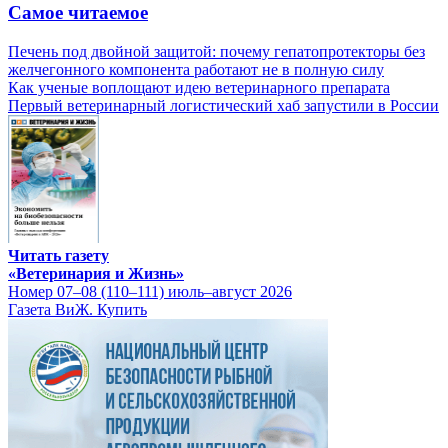
Самое читаемое
Печень под двойной защитой: почему гепатопротекторы без
желчегонного компонента работают не в полную силу
Как ученые воплощают идею ветеринарного препарата
Первый ветеринарный логистический хаб запустили в России
Читать газету
«Ветеринария и Жизнь»
Номер 07–08 (110–111) июль–август 2026
Газета ВиЖ. Купить