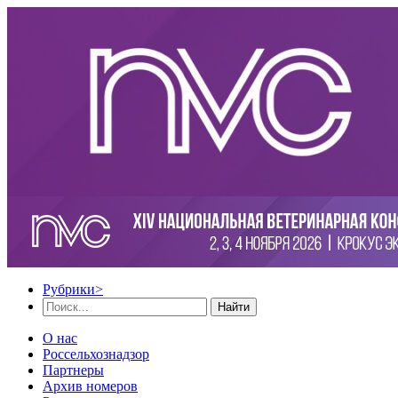
Рубрики
>
Найти
О нас
Россельхознадзор
Партнеры
Архив номеров