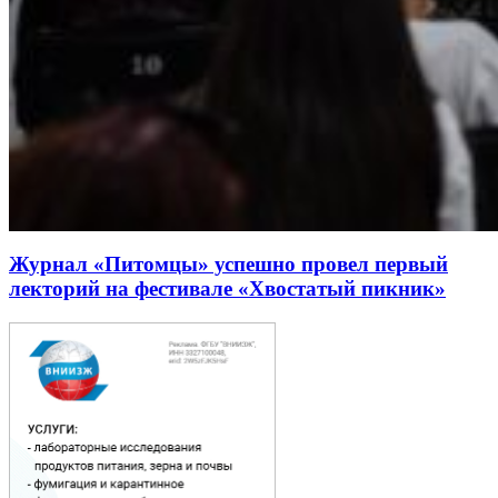
Журнал «Питомцы» успешно провел первый
лекторий на фестивале «Хвостатый пикник»