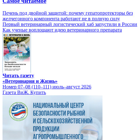
Самое читаемое
Печень под двойной защитой: почему гепатопротекторы без
желчегонного компонента работают не в полную силу
Первый ветеринарный логистический хаб запустили в России
Как ученые воплощают идею ветеринарного препарата
Читать газету
«Ветеринария и Жизнь»
Номер 07–08 (110–111) июль–август 2026
Газета ВиЖ. Купить