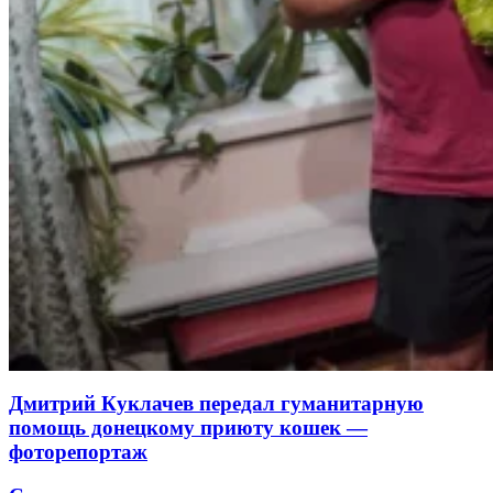
Дмитрий Куклачев передал гуманитарную
помощь донецкому приюту кошек —
фоторепортаж