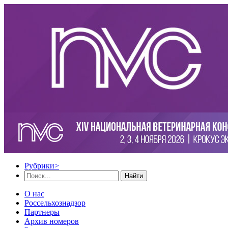
Рубрики
>
Найти
О нас
Россельхознадзор
Партнеры
Архив номеров