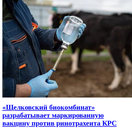
«Щелковский биокомбинат»
разрабатывает маркированную
вакцину против ринотрахеита КРС