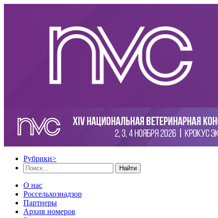
Рубрики
>
Найти
О нас
Россельхознадзор
Партнеры
Архив номеров